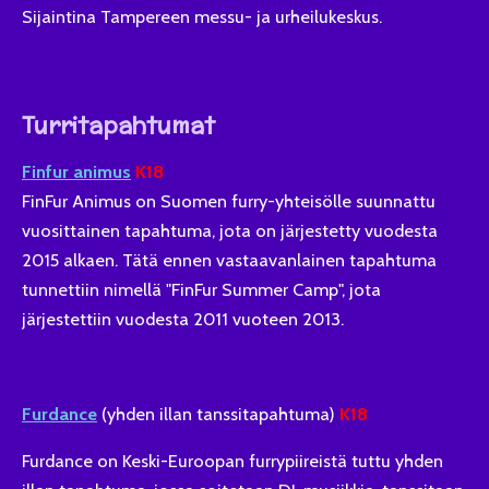
Sijaintina
Tampereen messu- ja urheilukeskus.
Turritapahtumat
Finfur animus
K18
FinFur Animus on Suomen furry-yhteisölle suunnattu
vuosittainen tapahtuma, jota on järjestetty vuodesta
2015 alkaen. Tätä ennen vastaavanlainen tapahtuma
tunnettiin nimellä "FinFur Summer Camp", jota
järjestettiin vuodesta 2011 vuoteen 2013.
Furdance
(yhden illan tanssitapahtuma)
K18
Furdance on Keski-Euroopan furrypiireistä tuttu yhden