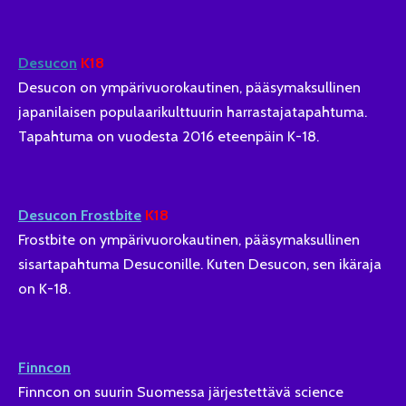
Desucon
K18
Desucon on ympärivuorokautinen, pääsymaksullinen
japanilaisen populaarikulttuurin harrastajatapahtuma.
Tapahtuma on vuodesta 2016 eteenpäin K-18.
Desucon Frostbite
K18
Frostbite on ympärivuorokautinen, pääsymaksullinen
sisartapahtuma Desuconille. Kuten Desucon, sen ikäraja
on K-18.
Finncon
Finncon on suurin Suomessa järjestettävä science