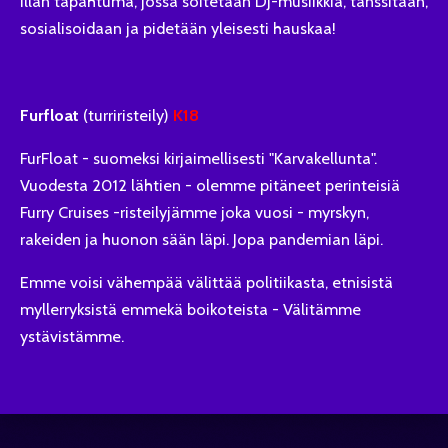
illan tapahtuma, jossa soitetaan DJ-musiikkia, tanssitaan,
sosialisoidaan ja pidetään yleisesti hauskaa!
Furfloat
(turriristeily)
K18
FurFloat - suomeksi kirjaimellisesti "Karvakellunta".
Vuodesta 2012 lähtien - olemme pitäneet perinteisiä
Furry Cruises -risteilyjämme joka vuosi - myrskyn,
rakeiden ja huonon sään läpi.
Jopa pandemian läpi.
Emme voisi vähempää välittää politiikasta, etnisistä
myllerryksistä emmekä boikoteista - Välitämme
ystävistämme.