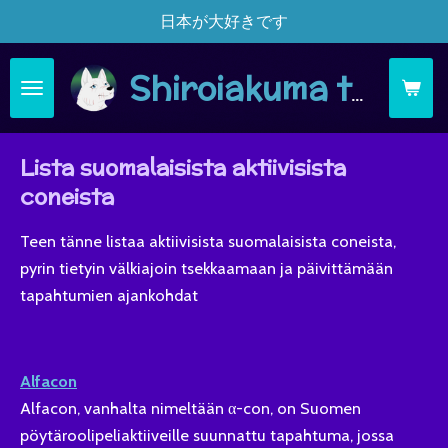
日本が大好きです
Siirry
pääsisältöön
Shiroiakuma täsä moi
Lista suomalaisista aktiivisista
coneista
Teen tänne listaa aktiivisista suomalaisista coneista,
pyrin tietyin välkiajoin tsekkaamaan ja päivittämään
tapahtumien ajankohdat
Alfacon
Alfacon, vanhalta nimeltään α-con, on Suomen
pöytäroolipeliaktiiveille suunnattu tapahtuma, jossa