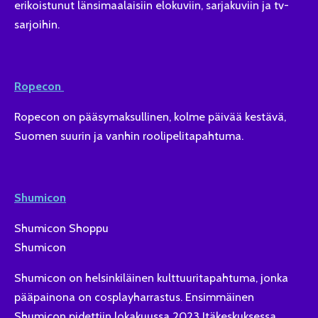
erikoistunut länsimaalaisiin elokuviin, sarjakuviin ja tv-
sarjoihin.
Ropecon
Ropecon on pääsymaksullinen, kolme päivää kestävä,
Suomen suurin ja vanhin roolipelitapahtuma.
Shumicon
Shumicon Shoppu
Shumicon
Shumicon on helsinkiläinen kulttuuritapahtuma, jonka
pääpainona on cosplayharrastus. Ensimmäinen
Shumicon pidettiin lokakuussa 2023 Itäkeskuksessa.