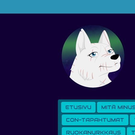
Siirry
pääsisältöön
ETUSIVU
MITÄ MINU
CON-TAPAHTUMAT
RUOKANURKKAUS
T