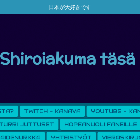
日本が大好きです
Shiroiakuma täsä
STA?
TWITCH - KANAVA
YOUTUBE - KA
TURRI JUTTUSET
HOPEANUOLI FANEILLE
AIDENURKKA
YHTEISTYÖT
VIERASKIRJ