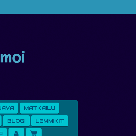
 moi
NAVA
MATKAILU
BLOGI
LEMMIKIT
A