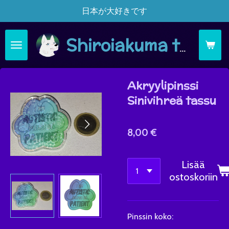
日本が大好きです
Siirry
pääsisältöön
Shiroiakuma täsä moi
Akryylipinssi
Sinivihreä tassu
8,00 €
Lisää
ostoskoriin
Pinssin koko: