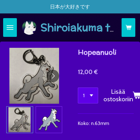
日本が大好きです
Siirry
pääsisältöön
Shiroiakuma täsä moi
Hopeanuoli
12,00 €
Lisää
ostoskoriin
Koko: n.63mm