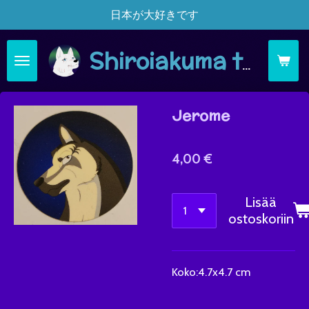
日本が大好きです
Siirry
pääsisältöön
Shiroiakuma täsä moi
Jerome
4,00 €
Lisää
ostoskoriin
Koko:
4.7x4.7 cm