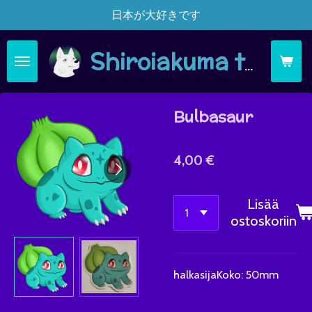
日本が大好きです
Siirry
pääsisältöön
Shiroiakuma täsä moi
Bulbasaur
4,00 €
Lisää
ostoskoriin
halkasijaKoko: 50mm