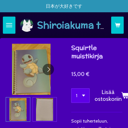
日本が大好きです
Siirry
pääsisältöön
Shiroiakuma täsä moi
Squirtle
muistikirja
15,00 €
Lisää
ostoskoriin
Sopii tuherteluun,