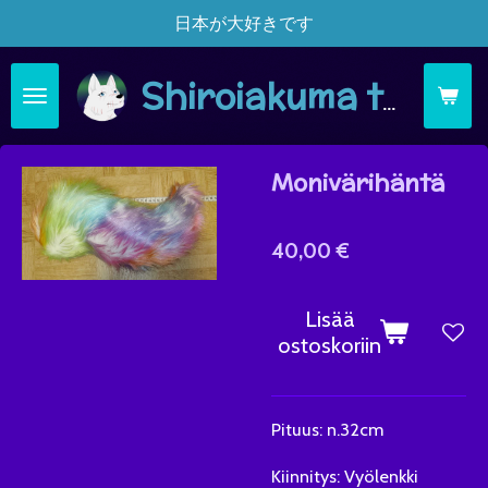
日本が大好きです
Siirry
pääsisältöön
Shiroiakuma täsä moi
Monivärihäntä
40,00 €
Lisää
ostoskoriin
Pituus: n.32cm
Kiinnitys: Vyölenkki