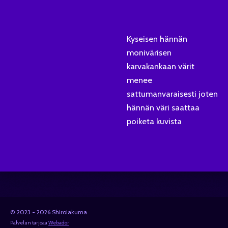
Kyseisen hännän
monivärisen
karvakankaan värit
menee
sattumanvaraisesti joten
hännän väri saattaa
poiketa kuvista
© 2023 - 2026 Shiroiakuma
Palvelun tarjoaa
Webador