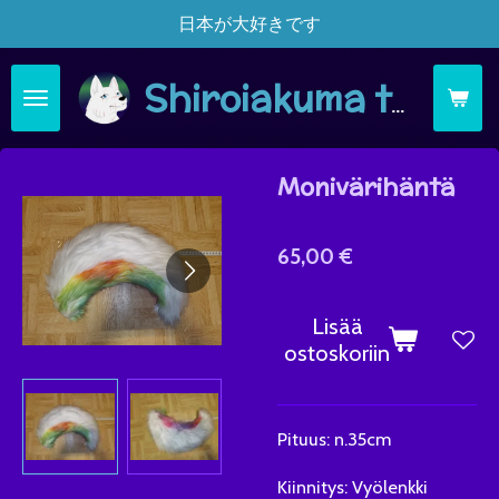
日本が大好きです
Siirry
pääsisältöön
Shiroiakuma täsä moi
Monivärihäntä
65,00 €
Lisää
ostoskoriin
Pituus: n.35cm
Kiinnitys: Vyölenkki