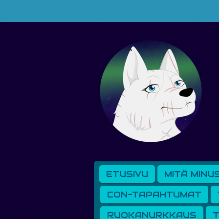
Siirry
pääsisältöön
ETUSIVU
MITÄ MINU
CON-TAPAHTUMAT
RUOKANURKKAUS
T