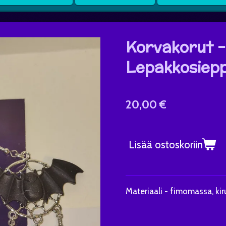
Korvakorut -
Lepakkosiepp
20,00 €
Lisää ostoskoriin
Materiaali - fimomassa, ki