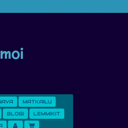
 moi
NAVA
MATKAILU
BLOGI
LEMMIKIT
A