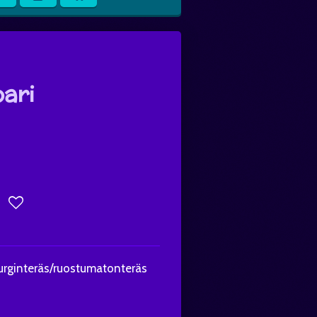
ari
rurginteräs/ruostumatonteräs