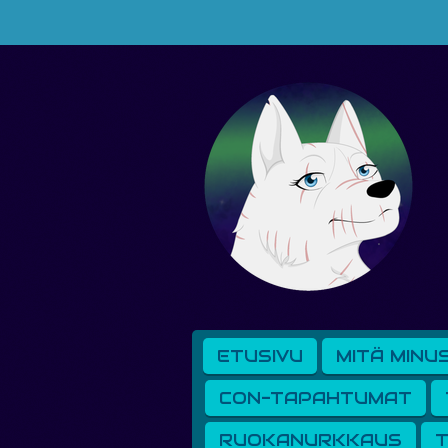
Siirry
pääsisältöön
ETUSIVU
MITÄ MINU
CON-TAPAHTUMAT
RUOKANURKKAUS
T