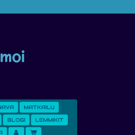
 moi
NAVA
MATKAILU
BLOGI
LEMMIKIT
A