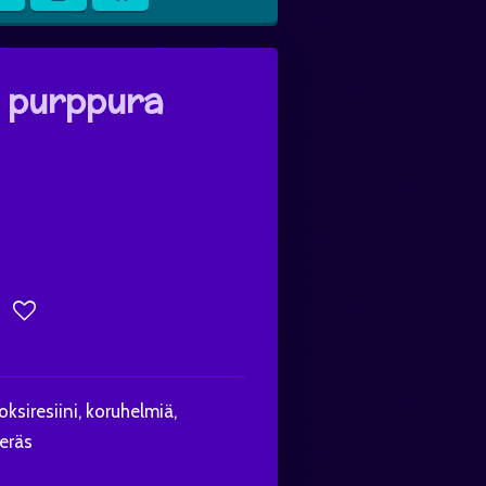
- purppura
ksiresiini, koruhelmiä,
eräs