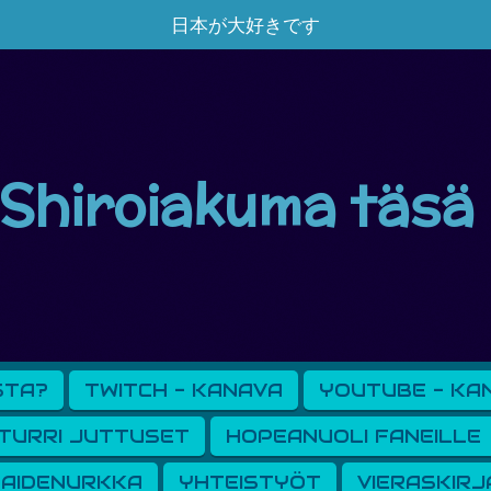
日本が大好きです
Shiroiakuma täsä
STA?
TWITCH - KANAVA
YOUTUBE - KA
TURRI JUTTUSET
HOPEANUOLI FANEILLE
AIDENURKKA
YHTEISTYÖT
VIERASKIRJ