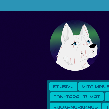
Siirry
pääsisältöön
ETUSIVU
MITÄ MINU
CON-TAPAHTUMAT
RUOKANURKKAUS
T