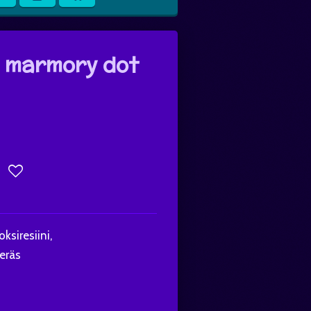
- marmory dot
ksiresiini,
eräs