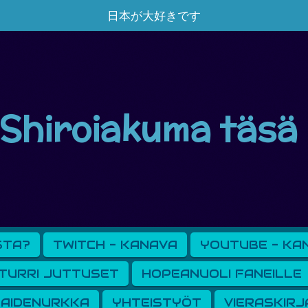
日本が大好きです
Shiroiakuma täsä
STA?
TWITCH - KANAVA
YOUTUBE - KA
TURRI JUTTUSET
HOPEANUOLI FANEILLE
AIDENURKKA
YHTEISTYÖT
VIERASKIRJ