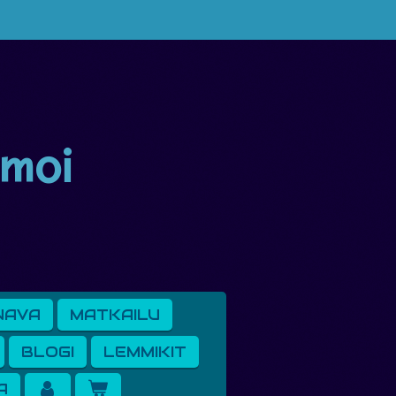
 moi
NAVA
MATKAILU
BLOGI
LEMMIKIT
A