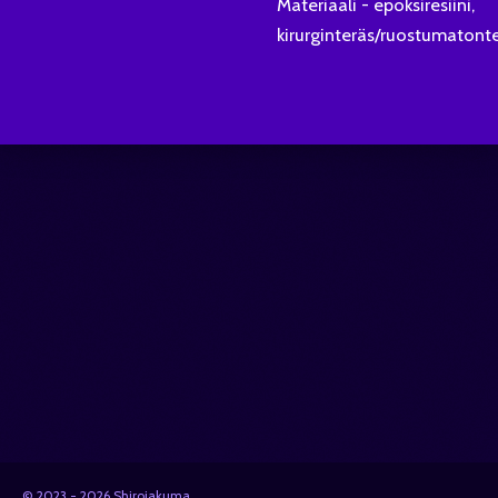
Materiaali - epoksiresiini,
kirurginteräs/ruostumatont
© 2023 - 2026 Shiroiakuma