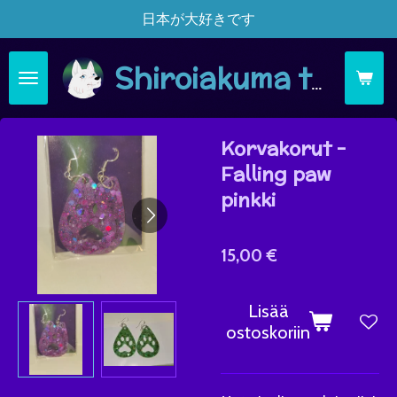
日本が大好きです
Siirry
pääsisältöön
Shiroiakuma täsä moi
Korvakorut -
Falling paw
pinkki
15,00 €
Lisää
ostoskoriin