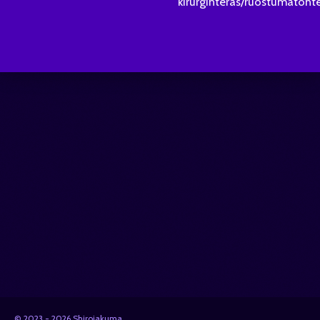
kirurginteräs/ruostumatont
© 2023 - 2026 Shiroiakuma