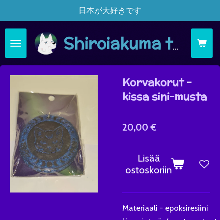
日本が大好きです
Siirry
pääsisältöön
Shiroiakuma täsä moi
Korvakorut -
kissa sini-musta
20,00 €
Lisää
ostoskoriin
Materiaali - epoksiresiini